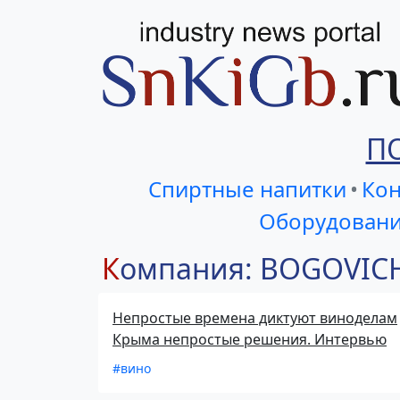
П
Спиртные напитки
•
Кон
Оборудовани
Компания: BOGOVIC
Непростые времена диктуют виноделам
Крыма непростые решения. Интервью
#вино