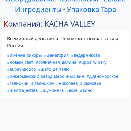
Ингредиенты
•
Упаковка Тара
Компания: KACHA VALLEY
Всемирный день вина. Чем может похвастаться
Россия
#имение_сикоры
#фанагория
#ведерниковъ
#новый_свет
#солнечная_долина
#uppa_winery
#абрау-дюрсо
#шато_де_талю
#инкерманский_завод_марочных_вин
#дивноморское
#галицкий_и_галицкий
#николаев_и_сыновья
#mantra_estate
#шумринка
#esse
#вино