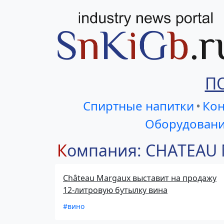
П
Спиртные напитки
•
Кон
Оборудовани
Компания: CHАTEA
Château Margaux выставит на продажу
12-литровую бутылку вина
#вино