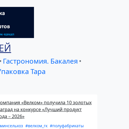
ЕЙ
•
Гастрономия. Бакалея
•
Упаковка Тара
омпания «Велком» получила 10 золотых
аград на конкурсе «Лучший продукт
ода – 2026»
минсельхоз
#велком_гк
#полуфабрикаты