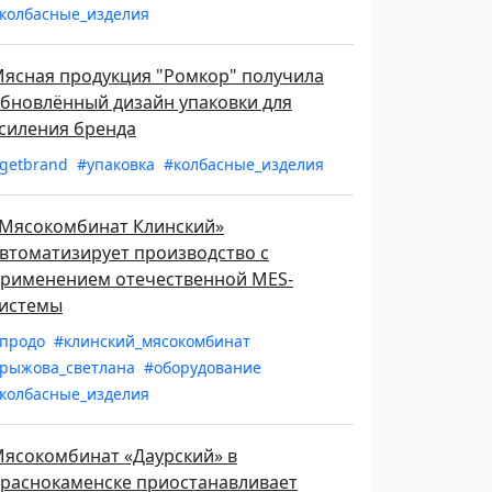
колбасные_изделия
ясная продукция "Ромкор" получила
бновлённый дизайн упаковки для
силения бренда
getbrand
#упаковка
#колбасные_изделия
Мясокомбинат Клинский»
втоматизирует производство с
рименением отечественной MES-
истемы
продо
#клинский_мясокомбинат
рыжова_светлана
#оборудование
колбасные_изделия
ясокомбинат «Даурский» в
раснокаменске приостанавливает