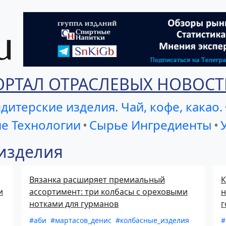
ОРТАЛ ОТРАСЛЕВЫХ НОВОСТ
дитерские изделия. Чай, кофе, какао.
е Технологии
•
Сырье Ингредиенты
•
 изделия
Вязанка расширяет премиальный
К
и
ассортимент: три колбасы с ореховыми
н
нотками для гурманов
г
#аби
#мартасов_денис
#колбасные_изделия
#