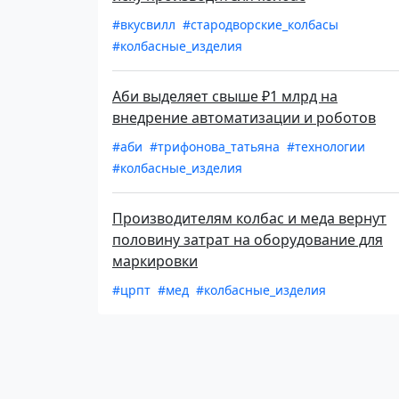
#вкусвилл
#стародворские_колбасы
#колбасные_изделия
Аби выделяет свыше ₽1 млрд на
внедрение автоматизации и роботов
#аби
#трифонова_татьяна
#технологии
#колбасные_изделия
Производителям колбас и меда вернут
половину затрат на оборудование для
маркировки
#црпт
#мед
#колбасные_изделия