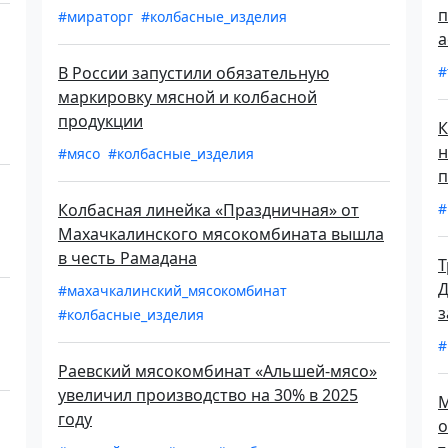
п
#мираторг
#колбасные_изделия
а
В России запустили обязательную
#
маркировку мясной и колбасной
продукции
К
н
#мясо
#колбасные_изделия
п
Колбасная линейка «Праздничная» от
#
Махачкалинского мясокомбината вышла
в честь Рамадана
Т
Д
#махачкалинский_мясокомбинат
з
#колбасные_изделия
#
Раевский мясокомбинат «Альшей-мясо»
увеличил производство на 30% в 2025
М
году
о