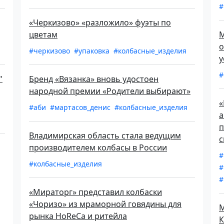
#
«Черкизово» «разложило» фуэты по
цветам
М
о
#черкизово
#упаковка
#колбасные_изделия
у
#
"
Бренд «Вязанка» вновь удостоен
народной премии «Родители выбирают»
«
#аби
#мартасов_денис
#колбасные_изделия
а
п
Владимирская область стала ведущим
с
производителем колбасы в России
#
#колбасные_изделия
#
#
«Мираторг» представил колбаски
«Чоризо» из мраморной говядины для
М
рынка HoReCa и ритейла
К