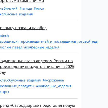
орговыми компаниями
лабинский
#птица
#мясо
колбасные_изделия
оломну позвали на обед
ntech
ассоциация_производителей_и_поставщиков_готовой_еды
люлин_павел
#колбасные_изделия
одмосковье стало лидером России по
роизводству продуктов питания в 2025
оду
хлебобулочные_изделия
#мороженое
молочные_продукты
#колбасные_изделия
сыры
ренд «Стародворье» представил новую