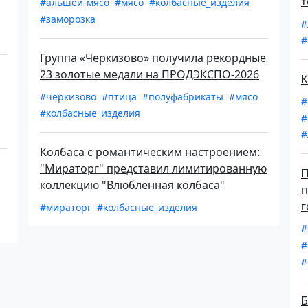
т
#альшей-мясо
#мясо
#колбасные_изделия
#заморозка
#
#
Группа «Черкизово» получила рекордные
23 золотые медали на ПРОДЭКСПО-2026
К
#черкизово
#птица
#полуфабрикаты
#мясо
#
#колбасные_изделия
#
#
Колбаса с романтическим настроением:
"Мираторг" представил лимитированную
П
коллекцию "Влюблённая колбаса"
п
г
#мираторг
#колбасные_изделия
#
#
#
Б