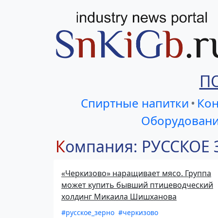
П
Спиртные напитки
•
Кон
Оборудовани
Компания: РУССКОЕ
«Черкизово» наращивает мясо. Группа
может купить бывший птицеводческий
холдинг Микаила Шишханова
#русское_зерно
#черкизово