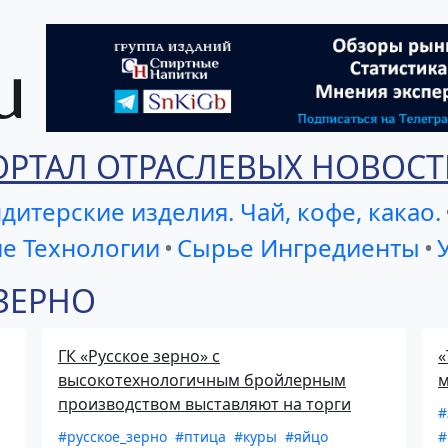
ОРТАЛ ОТРАСЛЕВЫХ НОВОСТ
дитерские изделия. Чай, кофе, какао.
е Технологии
•
Сырье Ингредиенты
•
 ЗЕРНО
ГК «Русское зерно» с
«
высокотехнологичным бройлерным
м
производством выставляют на торги
#
#русское_зерно
#птица
#куры
#яйцо
#