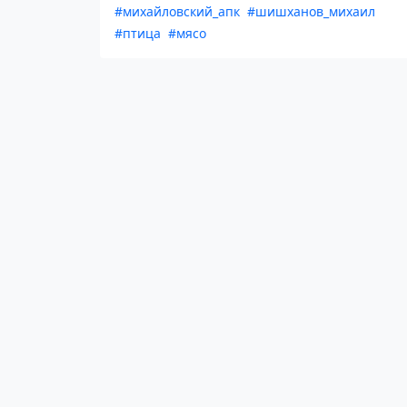
#михайловский_апк
#шишханов_михаил
#птица
#мясо