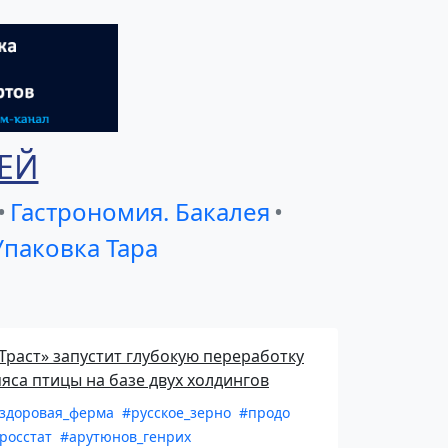
ЕЙ
•
Гастрономия. Бакалея
•
Упаковка Тара
Траст» запустит глубокую переработку
яса птицы на базе двух холдингов
здоровая_ферма
#русское_зерно
#продо
росстат
#арутюнов_генрих