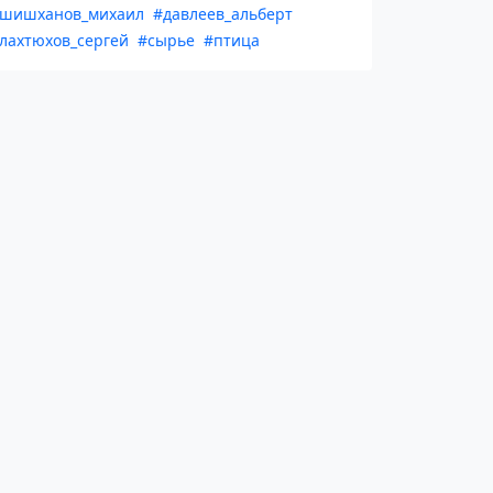
шишханов_михаил
#давлеев_альберт
лахтюхов_сергей
#сырье
#птица