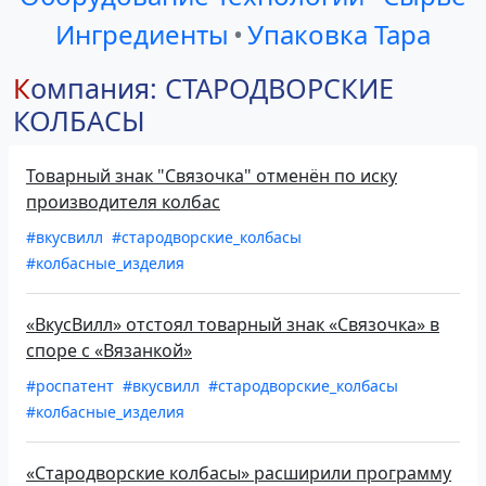
Ингредиенты
•
Упаковка Тара
Компания: СТАРОДВОРСКИЕ
КОЛБАСЫ
Товарный знак "Связочка" отменён по иску
производителя колбас
#вкусвилл
#стародворские_колбасы
#колбасные_изделия
«ВкусВилл» отстоял товарный знак «Связочка» в
споре с «Вязанкой»
#роспатент
#вкусвилл
#стародворские_колбасы
#колбасные_изделия
«Стародворские колбасы» расширили программу