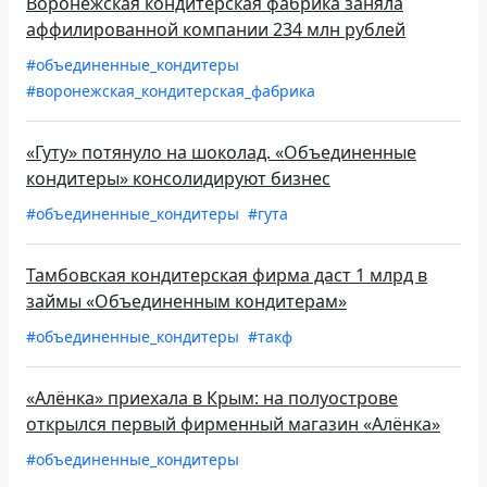
Воронежская кондитерская фабрика заняла
аффилированной компании 234 млн рублей
#объединенные_кондитеры
#воронежская_кондитерская_фабрика
«Гуту» потянуло на шоколад. «Объединенные
кондитеры» консолидируют бизнес
#объединенные_кондитеры
#гута
Тамбовская кондитерская фирма даст 1 млрд в
займы «Объединенным кондитерам»
#объединенные_кондитеры
#такф
«Алёнка» приехала в Крым: на полуострове
открылся первый фирменный магазин «Алёнка»
#объединенные_кондитеры