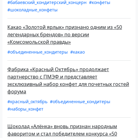
#бабаевский_кондитерский_концерн
#конфеты
#шоколадные_конфеты
Какао «Золотой ярлык» признано одним из «50
легендарных брендов» по версии
«Комсомольской правды»
#объединенные_кондитеры
#какао
Фабрика «Красный Октябрь» продолжает
партнерство с ПМЭФ и представляет
эксклюзивный набор конфет для почетных гостей
форума
#красный_октябрь
#объединенные_кондитеры
#наборы_конфет
Шоколад «Алёнка» вновь признан народным
фаворитом и стал победителем конкурса «50