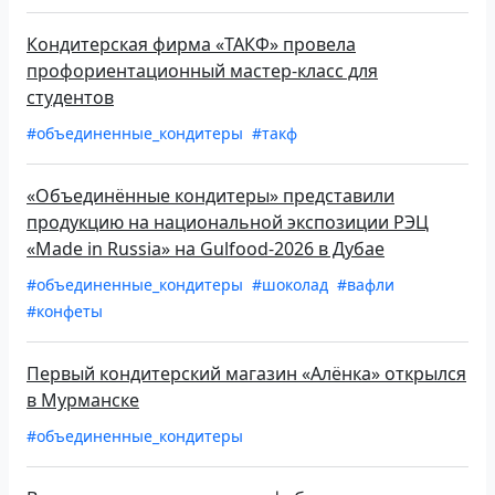
Кондитерская фирма «ТАКФ» провела
профориентационный мастер-класс для
студентов
#объединенные_кондитеры
#такф
«Объединённые кондитеры» представили
продукцию на национальной экспозиции РЭЦ
«Made in Russia» на Gulfood-2026 в Дубае
#объединенные_кондитеры
#шоколад
#вафли
#конфеты
Первый кондитерский магазин «Алёнка» открылся
в Мурманске
#объединенные_кондитеры