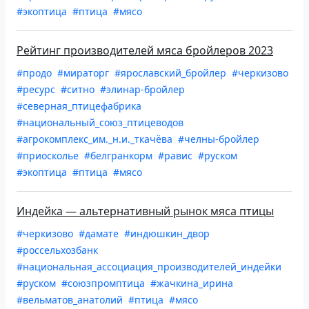
#экоптица
#птица
#мясо
Рейтинг производителей мяса бройлеров 2023
#продо
#мираторг
#ярославский_бройлер
#черкизово
#ресурс
#ситно
#элинар-бройлер
#северная_птицефабрика
#национальный_союз_птицеводов
#агрокомплекс_им._н.и._ткачёва
#челны-бройлер
#приосколье
#белгранкорм
#равис
#руском
#экоптица
#птица
#мясо
Индейка — альтернативный рынок мяса птицы
#черкизово
#дамате
#индюшкин_двор
#россельхозбанк
#национальная_ассоциация_производителей_индейки
#руском
#союзпромптица
#жачкина_ирина
#вельматов_анатолий
#птица
#мясо