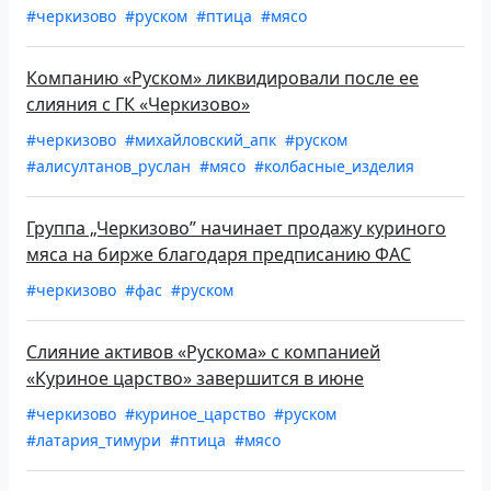
#черкизово
#руском
#птица
#мясо
Компанию «Руском» ликвидировали после ее
слияния с ГК «Черкизово»
#черкизово
#михайловский_апк
#руском
#алисултанов_руслан
#мясо
#колбасные_изделия
Группа „Черкизово” начинает продажу куриного
мяса на бирже благодаря предписанию ФАС
#черкизово
#фас
#руском
Слияние активов «Рускома» с компанией
«Куриное царство» завершится в июне
#черкизово
#куриное_царство
#руском
#латария_тимури
#птица
#мясо