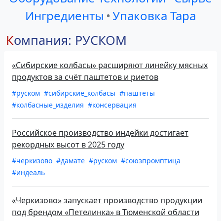
Ингредиенты
•
Упаковка Тара
Компания: РУСКОМ
«Сибирские колбасы» расширяют линейку мясных
продуктов за счёт паштетов и риетов
#руском
#сибирские_колбасы
#паштеты
#колбасные_изделия
#консервация
Российское производство индейки достигает
рекордных высот в 2025 году
#черкизово
#дамате
#руском
#союзпромптица
#индеаль
«Черкизово» запускает производство продукции
под брендом «Петелинка» в Тюменской области