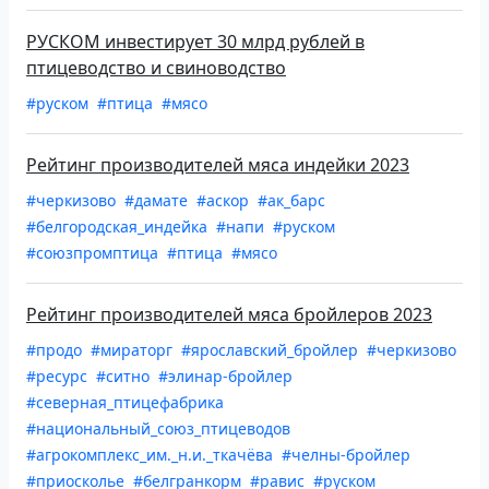
РУСКОМ инвестирует 30 млрд рублей в
птицеводство и свиноводство
#руском
#птица
#мясо
Рейтинг производителей мяса индейки 2023
#черкизово
#дамате
#аскор
#ак_барс
#белгородская_индейка
#напи
#руском
#союзпромптица
#птица
#мясо
Рейтинг производителей мяса бройлеров 2023
#продо
#мираторг
#ярославский_бройлер
#черкизово
#ресурс
#ситно
#элинар-бройлер
#северная_птицефабрика
#национальный_союз_птицеводов
#агрокомплекс_им._н.и._ткачёва
#челны-бройлер
#приосколье
#белгранкорм
#равис
#руском