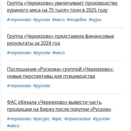
Группа «Черкизово» увеличивает производство
куриного мяса на 75 тысяч тонн в 2025 году
#черкизово
#руском
#мясо
#индейка
#куры
Группа «Черкизово» представила финансовые
результаты за 2024 год
#черкизово
#руском
#мясо
Поглощение «Рускома» группой «Черкизово»:
новые перспективы для птицеводства
#черкизово
#руском
ФАС обязала «Черкизово» вывести часть
продукции на биржу после покупки «Руском»
#черкизово
#ресурс
#фас
#приосколье
#руском
#мясо