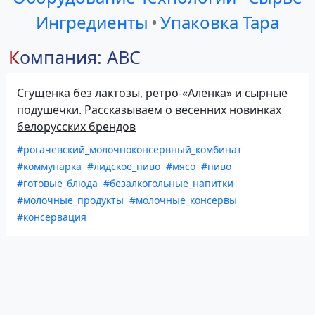
Ингредиенты
•
Упаковка Тара
Компания: ABC
Сгущенка без лактозы, ретро-«Алёнка» и сырные
подушечки. Рассказываем о весенних новинках
белорусских брендов
#рогачевский_молочноконсервный_комбинат
#коммунарка
#лидское_пиво
#мясо
#пиво
#готовые_блюда
#безалкогольные_напитки
#молочные_продукты
#молочные_консервы
#консервация