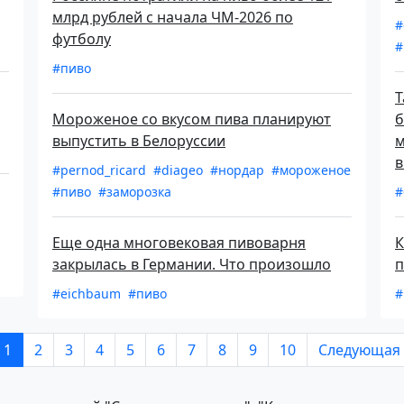
млрд рублей с начала ЧМ-2026 по
#
футболу
#
#пиво
Т
Мороженое со вкусом пива планируют
б
выпустить в Белоруссии
м
в
#pernod_ricard
#diageo
#нордар
#мороженое
#пиво
#заморозка
#
Еще одна многовековая пивоварня
К
закрылась в Германии. Что произошло
п
#eichbaum
#пиво
#
1
2
3
4
5
6
7
8
9
10
Следующая