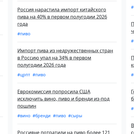
#
Россия нарастила импорт китайского
пива на 40% в первом полугодии 2026
года
П
ч
#пиво
#
Импорт пива из недружественных стран
в Россию упал на 34% в первом
П
полугодии 2026 года
к
#црпт
#пиво
#
Еврокомиссия попросила США
Г
исключить вино, пиво и бренди из-под
б
пошлин
#
#вино
#бренди
#пиво
#сыры
В
Россияне потратили на пиво более 121
с