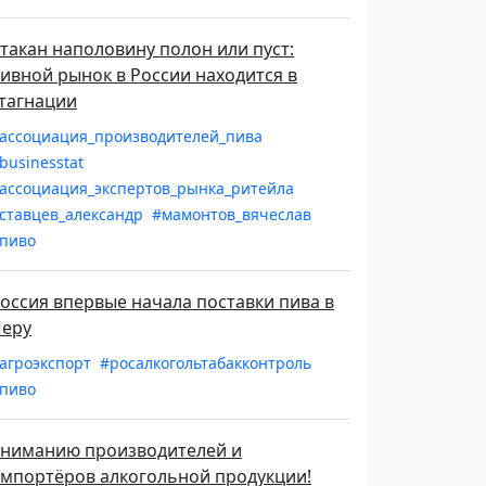
такан наполовину полон или пуст:
ивной рынок в России находится в
тагнации
ассоциация_производителей_пива
businesstat
ассоциация_экспертов_рынка_ритейла
ставцев_александр
#мамонтов_вячеслав
пиво
оссия впервые начала поставки пива в
еру
агроэкспорт
#росалкогольтабакконтроль
пиво
ниманию производителей и
мпортёров алкогольной продукции!