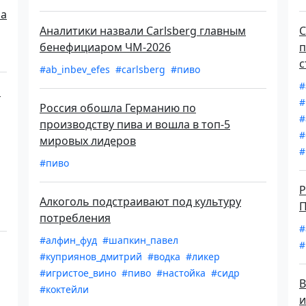
на
Аналитики назвали Carlsberg главным
С
бенефициаром ЧМ-2026
п
с
#ab_inbev_efes
#carlsberg
#пиво
#
а
#
Россия обошла Германию по
#
производству пива и вошла в топ-5
#
мировых лидеров
#
#пиво
Р
Алкоголь подстраивают под культуру
П
потребления
#
#алфин_фуд
#шапкин_павел
#
#куприянов_дмитрий
#водка
#ликер
#игристое_вино
#пиво
#настойка
#сидр
В
#коктейли
и