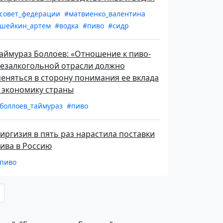
совет_федерации
#матвиенко_валентина
шейкин_артем
#водка
#пиво
#сидр
аймураз Боллоев: «Отношение к пиво-
езалкогольной отрасли должно
еняться в сторону понимания ее вклада
 экономику страны
боллоев_таймураз
#пиво
иргизия в пять раз нарастила поставки
ива в Россию
пиво