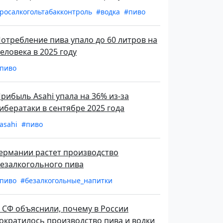
росалкогольтабакконтроль
#водка
#пиво
отребление пива упало до 60 литров на
еловека в 2025 году
пиво
рибыль Asahi упала на 36% из-за
ибератаки в сентябре 2025 года
asahi
#пиво
ермании растет производство
езалкогольного пива
пиво
#безалкогольные_напитки
 СФ объяснили, почему в России
ократилось производство пива и водки