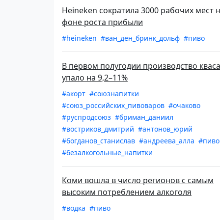
Heineken сократила 3000 рабочих мест 
фоне роста прибыли
#heineken
#ван_ден_бринк_дольф
#пиво
В первом полугодии производство квас
упало на 9,2–11%
#акорт
#союзнапитки
#союз_российских_пивоваров
#очаково
#руспродсоюз
#бриман_даниил
#востриков_дмитрий
#антонов_юрий
#богданов_станислав
#андреева_алла
#пиво
#безалкогольные_напитки
Коми вошла в число регионов с самым
высоким потреблением алкоголя
#водка
#пиво