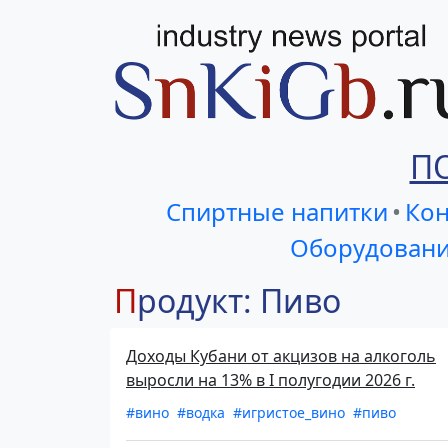
П
Спиртные напитки
•
Кон
Оборудовани
Продукт: Пиво
Доходы Кубани от акцизов на алкоголь
выросли на 13% в I полугодии 2026 г.
#вино
#водка
#игристое_вино
#пиво