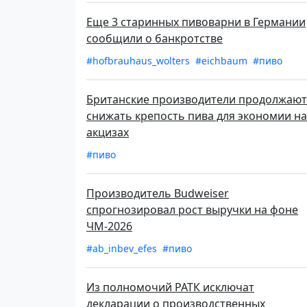
Еще 3 старинных пивоварни в Германии
сообщили о банкротстве
#hofbrauhaus_wolters
#eichbaum
#пиво
Британские производители продолжают
снижать крепость пива для экономии на
акцизах
#пиво
Производитель Budweiser
спрогнозировал рост выручки на фоне
ЧМ-2026
#ab_inbev_efes
#пиво
Из полномочий РАТК исключат
декларации о производственных