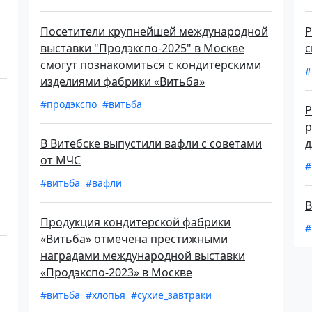
Посетители крупнейшей международной
P
выставки "Продэкспо-2025" в Москве
с
смогут познакомиться с кондитерскими
#
изделиями фабрики «Витьба»
#продэкспо
#витьба
P
р
В Витебске выпустили вафли с советами
д
от МЧС
#
#витьба
#вафли
В
Продукция кондитерской фабрики
#
«Витьба» отмечена престижными
наградами международной выставки
«Продэкспо-2023» в Москве
#витьба
#хлопья
#сухие_завтраки