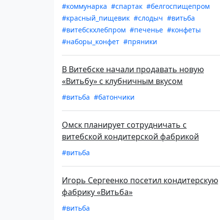
#коммунарка
#спартак
#белгоспищепром
#красный_пищевик
#слодыч
#витьба
#витебскхлебпром
#печенье
#конфеты
#наборы_конфет
#пряники
В Витебске начали продавать новую
«Витьбу» с клубничным вкусом
#витьба
#батончики
Омск планирует сотрудничать с
витебской кондитерской фабрикой
#витьба
Игорь Сергеенко посетил кондитерскую
фабрику «Витьба»
#витьба