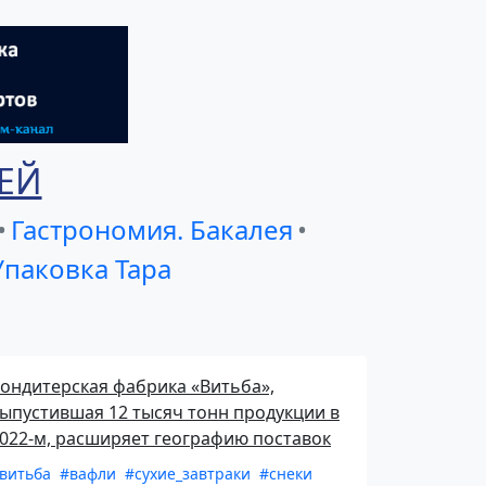
ЕЙ
•
Гастрономия. Бакалея
•
Упаковка Тара
ондитерская фабрика «Витьба»,
ыпустившая 12 тысяч тонн продукции в
022‑м, расширяет географию поставок
витьба
#вафли
#сухие_завтраки
#снеки