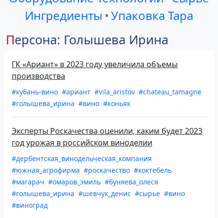
Ингредиенты
•
Упаковка Тара
Персона: Голышева Ирина
ГК «Ариант» в 2023 году увеличила объемы
производства
#кубань-вино
#ариант
#vila_aristov
#chateau_tamagne
#голышева_ирина
#вино
#коньяк
Эксперты Роскачества оценили, каким будет 2023
год урожая в российском виноделии
#дербентская_винодельческая_компания
#южная_агрофирма
#роскачество
#коктебель
#магарач
#омаров_эмиль
#буняева_олеся
#голышева_ирина
#шевчук_денис
#сырье
#вино
#виноград