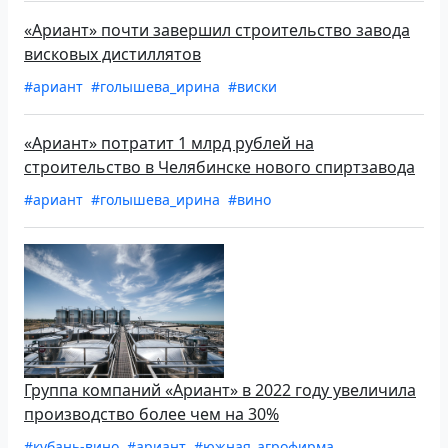
«Ариант» почти завершил строительство завода
висковых дистиллятов
#ариант
#голышева_ирина
#виски
«Ариант» потратит 1 млрд рублей на
строительство в Челябинске нового спиртзавода
#ариант
#голышева_ирина
#вино
Группа компаний «Ариант» в 2022 году увеличила
производство более чем на 30%
#кубань-вино
#ариант
#южная_агрофирма