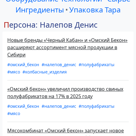
Ингредиенты
•
Упаковка Тара
Персона: Налепов Денис
Новые бренды «Черный Кабан» и «Омский Бекон»
расширяют ассортимент мясной продукции в
Сибири
#омский_бекон
#налепов_денис
#полуфабрикаты
#мясо
#колбасные_изделия
«Омский бекон» увеличил производство свиных
полуфабрикатов на 17% в 2025 году
#омский_бекон
#налепов_денис
#полуфабрикаты
#мясо
Мясокомбинат «Омский бекон» запускает новое