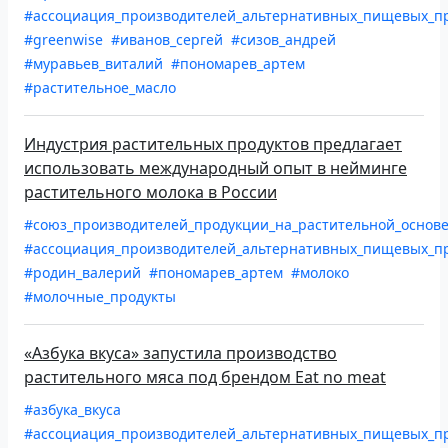
#ассоциация_производителей_альтернативных_пищевых_пр
#greenwise
#иванов_сергей
#сизов_андрей
#муравьев_виталий
#пономарев_артем
#растительное_масло
Индустрия растительных продуктов предлагает
использовать международный опыт в нейминге
растительного молока в России
#союз_производителей_продукции_на_растительной_основ
#ассоциация_производителей_альтернативных_пищевых_пр
#родин_валерий
#пономарев_артем
#молоко
#молочные_продукты
«Азбука вкуса» запустила производство
растительного мяса под брендом Eat no meat
#азбука_вкуса
#ассоциация_производителей_альтернативных_пищевых_пр