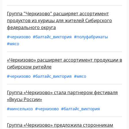
Группа "Черкизово" расширяет ассортимент
продуктов из курицы для жителей Сибирского
федерального округа
#черкизово
#балтайс_виктория
#полуфабрикаты
#мясо
«Черкизово» расширяет ассортимент продукции в
сибирском ритейле
#черкизово
#балтайс_виктория
#мясо
Группа «Черкизово» стала партнером фестиваля
«Вкусы России»
#минсельхоз
#черкизово
#балтайс_виктория
Группа «Черкизово» предложила сторонникам