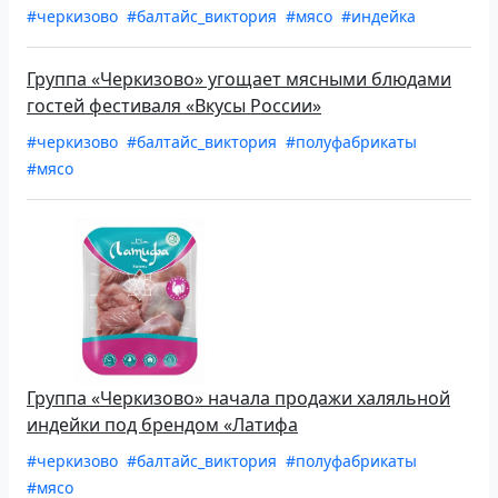
#черкизово
#балтайс_виктория
#мясо
#индейка
Группа «Черкизово» угощает мясными блюдами
гостей фестиваля «Вкусы России»
#черкизово
#балтайс_виктория
#полуфабрикаты
#мясо
Группа «Черкизово» начала продажи халяльной
индейки под брендом «Латифа
#черкизово
#балтайс_виктория
#полуфабрикаты
#мясо