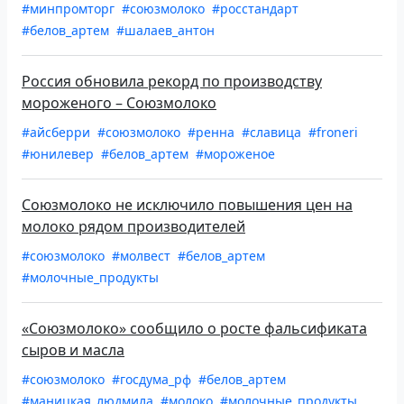
#минпромторг
#союзмолоко
#росстандарт
#белов_артем
#шалаев_антон
Россия обновила рекорд по производству
мороженого – Союзмолоко
#айсберри
#союзмолоко
#ренна
#славица
#froneri
#юнилевер
#белов_артем
#мороженое
Союзмолоко не исключило повышения цен на
молоко рядом производителей
#союзмолоко
#молвест
#белов_артем
#молочные_продукты
«Союзмолоко» сообщило о росте фальсификата
сыров и масла
#союзмолоко
#госдума_рф
#белов_артем
#маницкая_людмила
#молоко
#молочные_продукты