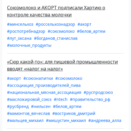
Союзмолоко и АКОРТ подписали Хартию о
контроле качества молочки
#минсельхоз
#россельхознадзор
#акорт
#роспотребнадзор
#союзмолоко
#белов_артем
#лут_оксана
#богданов_станислав
#молочные_продукты
«Сюр какой-то»: для пищевой промышленности
вводят «налог на налог»
#акорт
#союзнапитки
#союзмолоко
#ассоциация_производителей_пива
#национальная_мясная_ассоциация
#руспродсоюз
#масложировой_союз
#ntech
#правительство_рф
#русбренд
#нильсен
#белов_артем
#мамонтов_вячеслав
#востриков_дмитрий
#мальцев_михаил
#мишустин_михаил
#андреева_алла