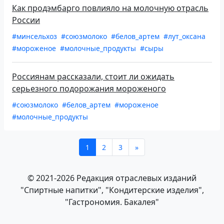
Как продэмбарго повлияло на молочную отрасль
России
#минсельхоз
#союзмолоко
#белов_артем
#лут_оксана
#мороженое
#молочные_продукты
#сыры
Россиянам рассказали, стоит ли ожидать
серьезного подорожания мороженого
#союзмолоко
#белов_артем
#мороженое
#молочные_продукты
1
2
3
»
© 2021-2026 Редакция отраслевых изданий
"Спиртные напитки", "Кондитерские изделия",
"Гастрономия. Бакалея"