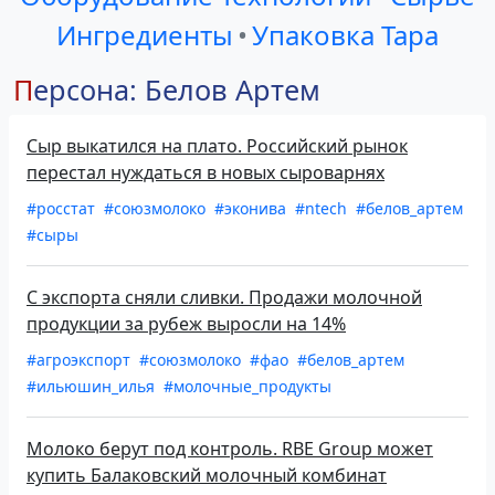
Ингредиенты
•
Упаковка Тара
Персона: Белов Артем
Сыр выкатился на плато. Российский рынок
перестал нуждаться в новых сыроварнях
#росстат
#союзмолоко
#эконива
#ntech
#белов_артем
#сыры
С экспорта сняли сливки. Продажи молочной
продукции за рубеж выросли на 14%
#агроэкспорт
#союзмолоко
#фао
#белов_артем
#ильюшин_илья
#молочные_продукты
Молоко берут под контроль. RBE Group может
купить Балаковский молочный комбинат