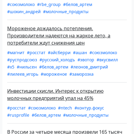
#союзмолоко
#rbe_group
#белов_артем
#шокин_андрей
#молочные_продукты
Мороженое дождалось потепления.
Производители надеются на жаркое лето, а
потребители ждут снижения цен
#магнит
#росстат
#айсберри
#ашан
#союзмолоко
#руспродсоюз
#русский_холодъ
#эвотор
#вкусвилл
#х5
#нильсен
#белов_артем
#леонов_дмитрий
#лилеев_игорь
#мороженое
#заморозка
Инвестиции скисли. Интерес к открытию
молочных предприятий упал на 45%
#росстат
#союзмолоко
#ntech
#контур.фокус
#rusprofile
#белов_артем
#молочные_продукты
В России за четыре месяца произвели 165 тысяч