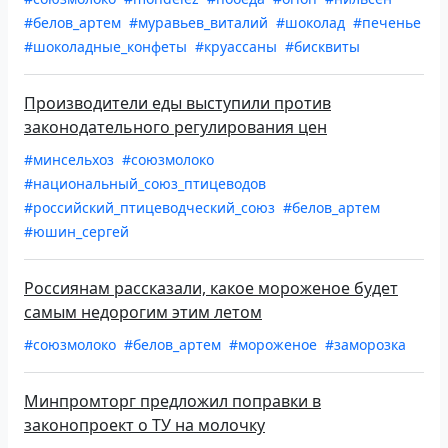
#белов_артем
#муравьев_виталий
#шоколад
#печенье
#шоколадные_конфеты
#круассаны
#бисквиты
Производители еды выступили против
законодательного регулирования цен
#минсельхоз
#союзмолоко
#национальный_союз_птицеводов
#российский_птицеводческий_союз
#белов_артем
#юшин_сергей
Россиянам рассказали, какое мороженое будет
самым недорогим этим летом
#союзмолоко
#белов_артем
#мороженое
#заморозка
Минпромторг предложил поправки в
законопроект о ТУ на молочку