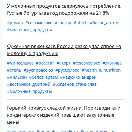
У молочных продуктов свернулось потребление.
Густые йогурты за год подорожали на 21,8%
#ромир
#союзмолоко
#эвотор
#ntech
#белов_артем
#молочные_продукты
Суженная ряженка: в России резко упал спрос на
молочную продукцию
#минсельхоз
#росстат
#акорт
#союзмолоко
#эконива
#степь
#руспродсоюз
#русмолоко
#health_&_nutrition
#нильсен
#белов_артем
#недужко_андрей
#востриков_дмитрий
#богданов_станислав
#молочные_продукты
Горький привкус сладкой жизни. Производители
кондитерских изделий повышают закупочные
цены
#союзмолоко
#mondelez
#победа
#orion
#нильсен