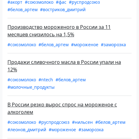
#акорт
#союзмолоко
#фас
#руспродсоюз
#белов_артем
#востриков_дмитрий
Производство мороженого в России за 11
месяцев снизилось на 1,5%
#союзмолоко
#белов_артем
#мороженое
#заморозка
Продажи сливочного масла в России упали на
12%
#союзмолоко
#ntech
#белов_артем
#молочные_продукты
В России резко вырос спрос на мороженое с
алкоголем
#союзмолоко
#руспродсоюз
#нильсен
#белов_артем
#леонов_дмитрий
#мороженое
#заморозка