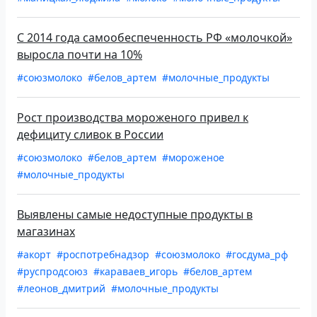
С 2014 года самообеспеченность РФ «молочкой»
выросла почти на 10%
#союзмолоко
#белов_артем
#молочные_продукты
Рост производства мороженого привел к
дефициту сливок в России
#союзмолоко
#белов_артем
#мороженое
#молочные_продукты
Выявлены самые недоступные продукты в
магазинах
#акорт
#роспотребнадзор
#союзмолоко
#госдума_рф
#руспродсоюз
#караваев_игорь
#белов_артем
#леонов_дмитрий
#молочные_продукты