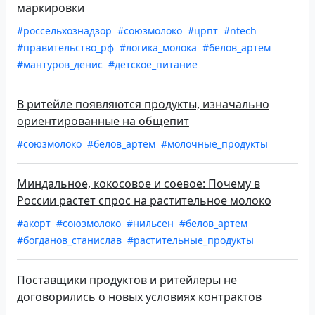
маркировки
#россельхознадзор
#союзмолоко
#црпт
#ntech
#правительство_рф
#логика_молока
#белов_артем
#мантуров_денис
#детское_питание
В ритейле появляются продукты, изначально
ориентированные на общепит
#союзмолоко
#белов_артем
#молочные_продукты
Миндальное, кокосовое и соевое: Почему в
России растет спрос на растительное молоко
#акорт
#союзмолоко
#нильсен
#белов_артем
#богданов_станислав
#растительные_продукты
Поставщики продуктов и ритейлеры не
договорились о новых условиях контрактов