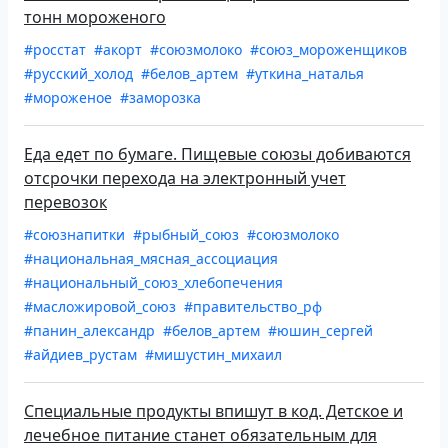
тонн мороженого
#росстат
#акорт
#союзмолоко
#союз_мороженщиков
#русский_холод
#белов_артем
#уткина_наталья
#мороженое
#заморозка
Еда едет по бумаге. Пищевые союзы добиваются
отсрочки перехода на электронный учет
перевозок
#союзнапитки
#рыбный_союз
#союзмолоко
#национальная_мясная_ассоциация
#национальный_союз_хлебопечения
#масложировой_союз
#правительство_рф
#панин_александр
#белов_артем
#юшин_сергей
#айдиев_рустам
#мишустин_михаил
Специальные продукты впишут в код. Детское и
лечебное питание станет обязательным для