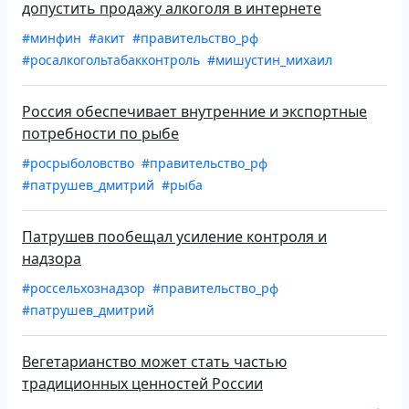
допустить продажу алкоголя в интернете
#минфин
#акит
#правительство_рф
#росалкогольтабакконтроль
#мишустин_михаил
Россия обеспечивает внутренние и экспортные
потребности по рыбе
#росрыболовство
#правительство_рф
#патрушев_дмитрий
#рыба
Патрушев пообещал усиление контроля и
надзора
#россельхознадзор
#правительство_рф
#патрушев_дмитрий
Вегетарианство может стать частью
традиционных ценностей России