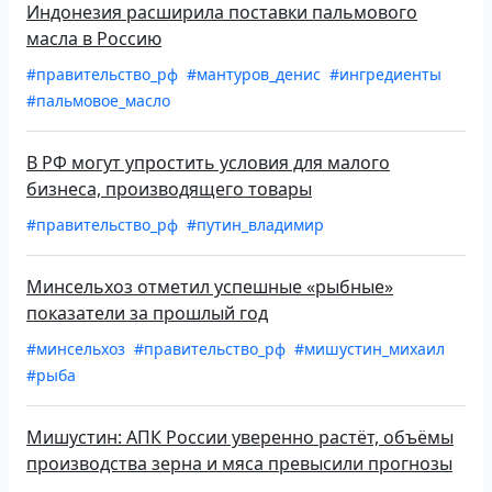
Индонезия расширила поставки пальмового
масла в Россию
#правительство_рф
#мантуров_денис
#ингредиенты
#пальмовое_масло
В РФ могут упростить условия для малого
бизнеса, производящего товары
#правительство_рф
#путин_владимир
Минсельхоз отметил успешные «рыбные»
показатели за прошлый год
#минсельхоз
#правительство_рф
#мишустин_михаил
#рыба
Мишустин: АПК России уверенно растёт, объёмы
производства зерна и мяса превысили прогнозы