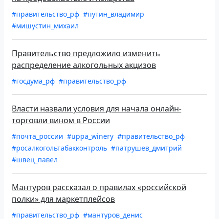
#правительство_рф
#путин_владимир
#мишустин_михаил
Правительство предложило изменить
распределение алкогольных акцизов
#госдума_рф
#правительство_рф
Власти назвали условия для начала онлайн-
торговли вином в России
#почта_россии
#uppa_winery
#правительство_рф
#росалкогольтабакконтроль
#патрушев_дмитрий
#швец_павел
Мантуров рассказал о правилах «российской
полки» для маркетплейсов
#правительство_рф
#мантуров_денис