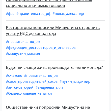
социально значимых товаров
#фас
#правительство_рф
#новак_александр
Рестораторы попросили Мишустина отсрочить
уплату НДС до конца года
#правительство_рф
#федерация_рестораторов_и_отельеров
#мишустин_михаил
Будет ли слаще жить производителям лимонада?
#очаково
#правительство_рф
#союз_производителей_соков
#путин_владимир
#антонов_юрий
#андреева_алла
#безалкогольные_напитки
Общественники попросили Мишустина не