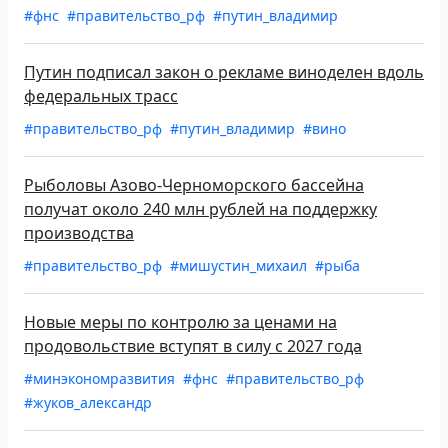
#фнс
#правительство_рф
#путин_владимир
Путин подписал закон о рекламе виноделен вдоль
федеральных трасс
#правительство_рф
#путин_владимир
#вино
Рыболовы Азово-Черноморского бассейна
получат около 240 млн рублей на поддержку
производства
#правительство_рф
#мишустин_михаил
#рыба
Новые меры по контролю за ценами на
продовольствие вступят в силу с 2027 года
#минэкономразвития
#фнс
#правительство_рф
#жуков_александр