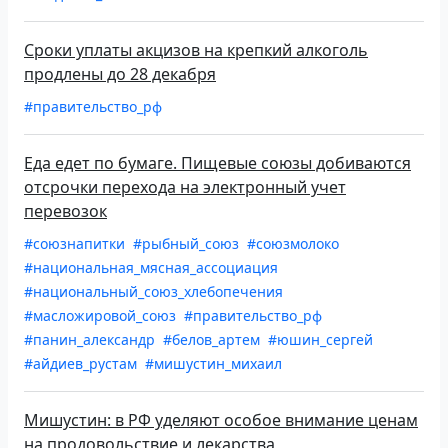
Сроки уплаты акцизов на крепкий алкоголь
продлены до 28 декабря
#правительство_рф
Еда едет по бумаге. Пищевые союзы добиваются
отсрочки перехода на электронный учет
перевозок
#союзнапитки
#рыбный_союз
#союзмолоко
#национальная_мясная_ассоциация
#национальный_союз_хлебопечения
#масложировой_союз
#правительство_рф
#панин_александр
#белов_артем
#юшин_сергей
#айдиев_рустам
#мишустин_михаил
Мишустин: в РФ уделяют особое внимание ценам
на продовольствие и лекарства