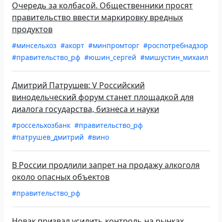
Очередь за колбасой. Общественники просят
правительство ввести маркировку вредных
продуктов
#минсельхоз
#акорт
#минпромторг
#роспотребнадзор
#правительство_рф
#юшин_сергей
#мишустин_михаил
Дмитрий Патрушев: V Российский
винодельческий форум станет площадкой для
диалога государства, бизнеса и науки
#россельхозбанк
#правительство_рф
#патрушев_дмитрий
#вино
В России продлили запрет на продажу алкоголя
около опасных объектов
#правительство_рф
Новак призвал усилить контроль на рынках