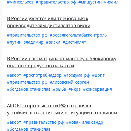
#минсельхоз
#правительство_рф
#мишустин_михаил
В России ужесточили требования к
производителям дистиллятов виски
#правительство_рф
#росалкогольтабакконтроль
#путин_владимир
#виски
#дистиллят
В России рассматривают массовую блокировку
опасных продуктов на кассах
#акорт
#роспотребнадзор
#госдума_рф
#црпт
#правительство_рф
#лисовский_сергей
#богданов_станислав
#рыба
#икра
#консервация
АКОРТ: торговые сети РФ сохраняют
устойчивость логистики в ситуации с топливом
#акорт
#правительство_рф
#новак_александр
#богданов_станислав