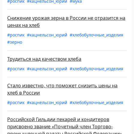
#роспик
#кацнельсон_юрий
#мука
Снижение урожая зерна в России не отразится на
ценах на хлеб
#роспик
#кацнельсон_юрий
#хлебобулочные_изделия
#зерно
Трудиться над качеством хлеба
#роспик
#кацнельсон_юрий
#хлебобулочные_изделия
Стало известно, что поможет снизить цены на
хлеб в России
#роспик
#кацнельсон_юрий
#хлебобулочные_изделия
Российской Гильдии пекарей и кондитеров
присвоено звание «Почетный член Торгово-
промышленной палаты Российской Федерации»