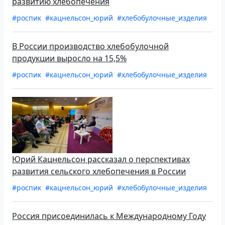
развитию хлебопечения
#роспик
#кацнельсон_юрий
#хлебобулочные_изделия
В России производство хлебобулочной
продукции выросло на 15,5%
#роспик
#кацнельсон_юрий
#хлебобулочные_изделия
Юрий Кацнельсон рассказал о перспективах
развития сельского хлебопечения в России
#роспик
#кацнельсон_юрий
#хлебобулочные_изделия
Россия присоединилась к Международному Году