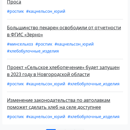
Проса
#роспик
#кацнельсон_юрий
Большинство пекарен освободили от отчетности
в ФГИС «Зерно»
#минсельхоз
#роспик
#кацнельсон_юрий
#хлебобулочные_изделия
Проект «Сельское хлебопечение» будет запущен
в 2023 году в Новгородской области
#роспик
#кацнельсон_юрий
#хлебобулочные_изделия
Изменение законодательства по автолавкам
поможет сделать хлеб на селе доступнее
#роспик
#кацнельсон_юрий
#хлебобулочные_изделия