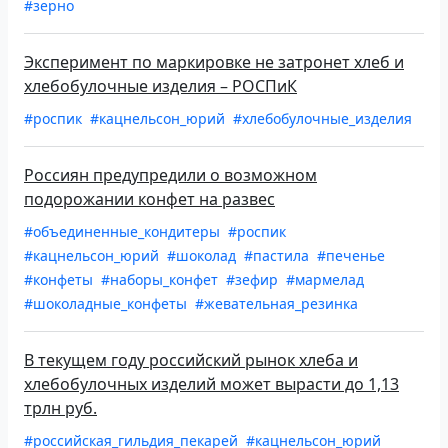
#зерно
Эксперимент по маркировке не затронет хлеб и
хлебобулочные изделия – РОСПиК
#роспик
#кацнельсон_юрий
#хлебобулочные_изделия
Россиян предупредили о возможном
подорожании конфет на развес
#объединенные_кондитеры
#роспик
#кацнельсон_юрий
#шоколад
#пастила
#печенье
#конфеты
#наборы_конфет
#зефир
#мармелад
#шоколадные_конфеты
#жевательная_резинка
В текущем году российский рынок хлеба и
хлебобулочных изделий может вырасти до 1,13
трлн руб.
#российская_гильдия_пекарей
#кацнельсон_юрий