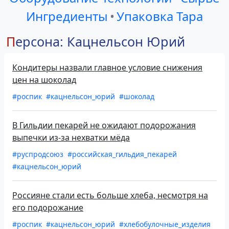
Ингредиенты
•
Упаковка Тара
Персона: Кацнельсон Юрий
Кондитеры назвали главное условие снижения
цен на шоколад
#роспик
#кацнельсон_юрий
#шоколад
В Гильдии пекарей не ожидают подорожания
выпечки из-за нехватки мёда
#руспродсоюз
#российская_гильдия_пекарей
#кацнельсон_юрий
Россияне стали есть больше хлеба, несмотря на
его подорожание
#роспик
#кацнельсон_юрий
#хлебобулочные_изделия