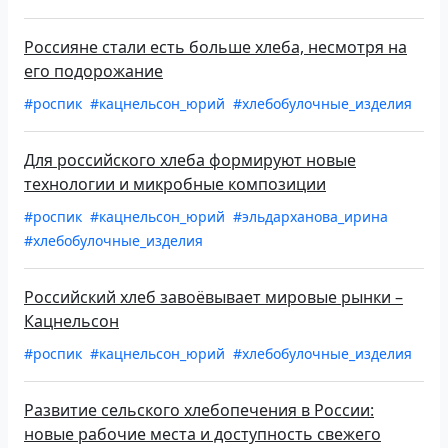
Россияне стали есть больше хлеба, несмотря на
его подорожание
#роспик
#кацнельсон_юрий
#хлебобулочные_изделия
Для российского хлеба формируют новые
технологии и микробные композиции
#роспик
#кацнельсон_юрий
#эльдарханова_ирина
#хлебобулочные_изделия
Российский хлеб завоёвывает мировые рынки –
Кацнельсон
#роспик
#кацнельсон_юрий
#хлебобулочные_изделия
Развитие сельского хлебопечения в России:
новые рабочие места и доступность свежего