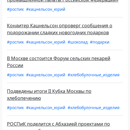
#роспик
#кацнельсон_юрий
Кондитер Кацнельсон опроверг сообщения о
подорожании сладких новогодних подарков
#роспик
#кацнельсон_юрий
#шоколад
#подарки
В Москве состоится Форум сельских пекарей
России
#роспик
#кацнельсон_юрий
#хлебобулочные_изделия
Подведены итоги II Кубка Москвы по
хлебопечению
#роспик
#кацнельсон_юрий
#хлебобулочные_изделия
РОСПиК поделится с Абхазией проектами по