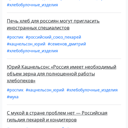
#хлебобулочные_изделия
Печь хлеб для россиян могут пригласить
иностранных специалистов
#роспик
#российский_союз_пекарей
#кацнельсон_юрий
#семенов_дмитрий
#хлебобулочные_изделия
Юрий Кацнельсон: «Россия имеет необходимый
объем зерна для полноценной работы
хлебопеков»
#роспик
#кацнельсон_юрий
#хлебобулочные_изделия
#мука
С мукой в стране проблем нет ­— Российская
гильдия пекарей и кондитеров