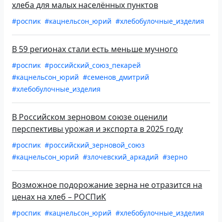
хлеба для малых населённых пунктов
#роспик
#кацнельсон_юрий
#хлебобулочные_изделия
В 59 регионах стали есть меньше мучного
#роспик
#российский_союз_пекарей
#кацнельсон_юрий
#семенов_дмитрий
#хлебобулочные_изделия
В Российском зерновом союзе оценили
перспективы урожая и экспорта в 2025 году
#роспик
#российский_зерновой_союз
#кацнельсон_юрий
#злочевский_аркадий
#зерно
Возможное подорожание зерна не отразится на
ценах на хлеб – РОСПиК
#роспик
#кацнельсон_юрий
#хлебобулочные_изделия