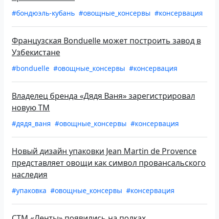
#бондюэль-кубань
#овощные_консервы
#консервация
Французская Bonduelle может построить завод в
Узбекистане
#bonduelle
#овощные_консервы
#консервация
Владелец бренда «Дядя Ваня» зарегистрировал
новую ТМ
#дядя_ваня
#овощные_консервы
#консервация
Новый дизайн упаковки Jean Martin de Provence
представляет овощи как символ провансальского
наследия
#упаковка
#овощные_консервы
#консервация
СТМ «Ленты» появились на полках