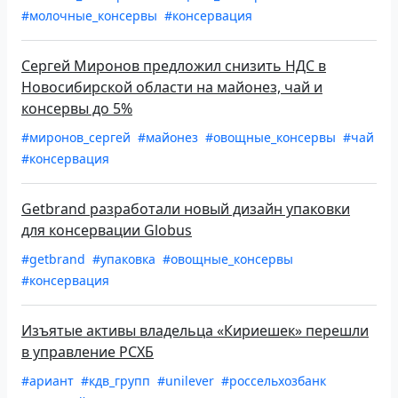
#молочные_консервы
#консервация
Сергей Миронов предложил снизить НДС в
Новосибирской области на майонез, чай и
консервы до 5%
#миронов_сергей
#майонез
#овощные_консервы
#чай
#консервация
Getbrand разработали новый дизайн упаковки
для консервации Globus
#getbrand
#упаковка
#овощные_консервы
#консервация
Изъятые активы владельца «Кириешек» перешли
в управление РСХБ
#ариант
#кдв_групп
#unilever
#россельхозбанк