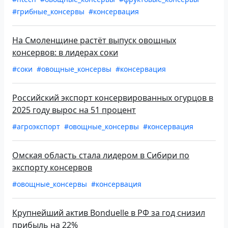
#грибные_консервы
#консервация
На Смоленщине растёт выпуск овощных
консервов: в лидерах соки
#соки
#овощные_консервы
#консервация
Российский экспорт консервированных огурцов в
2025 году вырос на 51 процент
#агроэкспорт
#овощные_консервы
#консервация
Омская область стала лидером в Сибири по
экспорту консервов
#овощные_консервы
#консервация
Крупнейший актив Bonduelle в РФ за год снизил
прибыль на 22%