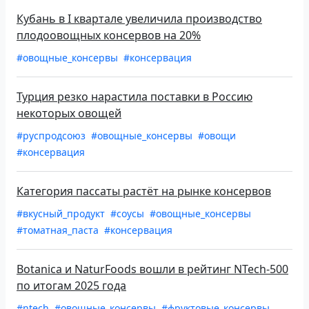
Кубань в I квартале увеличила производство
плодоовощных консервов на 20%
#овощные_консервы
#консервация
Турция резко нарастила поставки в Россию
некоторых овощей
#руспродсоюз
#овощные_консервы
#овощи
#консервация
Категория пассаты растёт на рынке консервов
#вкусный_продукт
#соусы
#овощные_консервы
#томатная_паста
#консервация
Botanica и NaturFoods вошли в рейтинг NTech-500
по итогам 2025 года
#ntech
#овощные_консервы
#фруктовые_консервы