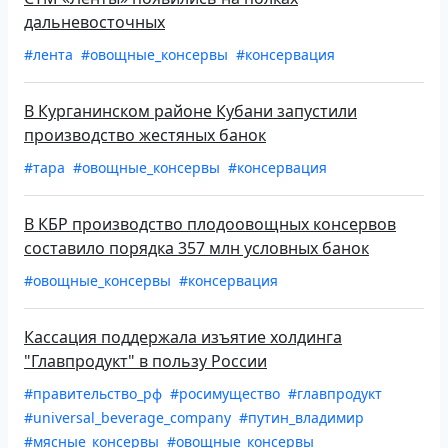
дальневосточных
#лента
#овощные_консервы
#консервация
В Курганинском районе Кубани запустили
производство жестяных банок
#тара
#овощные_консервы
#консервация
В КБР производство плодоовощных консервов
составило порядка 357 млн условных банок
#овощные_консервы
#консервация
Кассация поддержала изъятие холдинга
"Главпродукт" в пользу России
#правительство_рф
#росимущество
#главпродукт
#universal_beverage_company
#путин_владимир
#мясные_консервы
#овощные_консервы