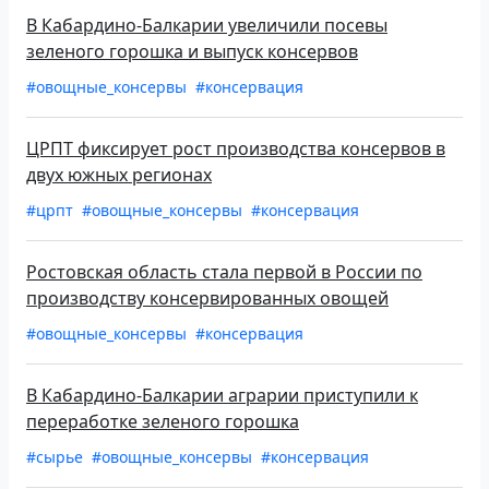
В Кабардино-Балкарии увеличили посевы
зеленого горошка и выпуск консервов
#овощные_консервы
#консервация
ЦРПТ фиксирует рост производства консервов в
двух южных регионах
#црпт
#овощные_консервы
#консервация
Ростовская область стала первой в России по
производству консервированных овощей
#овощные_консервы
#консервация
В Кабардино-Балкарии аграрии приступили к
переработке зеленого горошка
#сырье
#овощные_консервы
#консервация