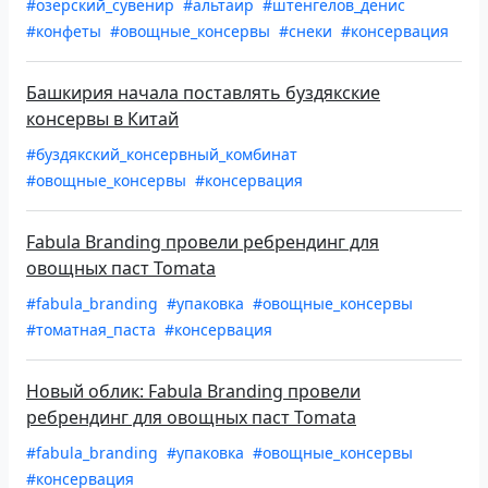
#озерский_сувенир
#альтаир
#штенгелов_денис
#конфеты
#овощные_консервы
#снеки
#консервация
Башкирия начала поставлять буздякские
консервы в Китай
#буздякский_консервный_комбинат
#овощные_консервы
#консервация
Fabula Branding провели ребрендинг для
овощных паст Tomata
#fabula_branding
#упаковка
#овощные_консервы
#томатная_паста
#консервация
Новый облик: Fabula Branding провели
ребрендинг для овощных паст Tomata
#fabula_branding
#упаковка
#овощные_консервы
#консервация