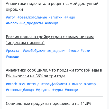
Аналитики подсчитали рецепт самой доступной
окрошки
#атол
#безалкогольные_напитки
#яйцо
#молочные_продукты
#овощи
Россия вошла в тройку стран с самым низким
"индексом пикника"
#росстат
#хлебобулочные_изделия
#мясо
#соки
#овощи
Аналитики сообщили, что продажи готовой еды в
РФ выросли на 56% за три года
#ntech
#x5
#птица
#полуфабрикаты
#мясо
#сахар
#готовые_блюда
#фрукты
#куры
#овощи
Социальные продукты подешевели на 11,3%