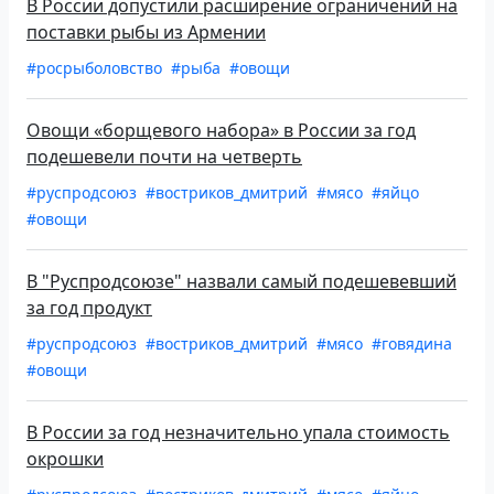
В России допустили расширение ограничений на
поставки рыбы из Армении
#росрыболовство
#рыба
#овощи
Овощи «борщевого набора» в России за год
подешевели почти на четверть
#руспродсоюз
#востриков_дмитрий
#мясо
#яйцо
#овощи
В "Руспродсоюзе" назвали самый подешевевший
за год продукт
#руспродсоюз
#востриков_дмитрий
#мясо
#говядина
#овощи
В России за год незначительно упала стоимость
окрошки