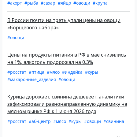
#акорт
#рыба
#сахар
#яйцо
#овощи
#крупа
В России почти на треть упали цены на овощи
«борщевого набора»
#овощи
Цены на продукты питания в РФ в мае снизились
на 1%, алкоголь подорожал на 0,3%
#росстат
#птица
#мясо
#индейка
#куры
#макаронные_изделия
#овощи
Курица дорожает, свинина дешевеет: аналитики
зафиксировали разнонаправленную динамику на
мясном рынке РФ к 1 июня 2026 года
#росстат
#аб-центр
#мясо
#куры
#овощи
#свинина