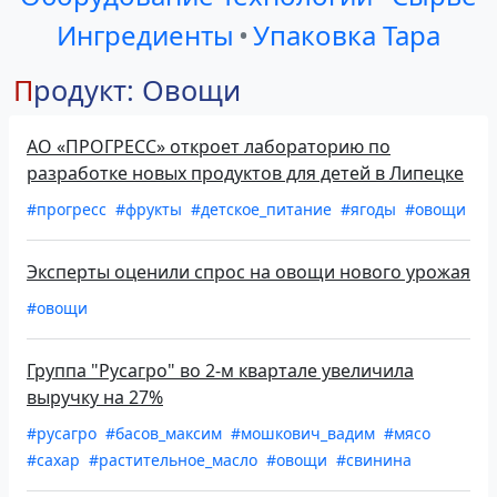
Ингредиенты
•
Упаковка Тара
Продукт: Овощи
АО «ПРОГРЕСС» откроет лабораторию по
разработке новых продуктов для детей в Липецке
#прогресс
#фрукты
#детское_питание
#ягоды
#овощи
Эксперты оценили спрос на овощи нового урожая
#овощи
Группа "Русагро" во 2-м квартале увеличила
выручку на 27%
#русагро
#басов_максим
#мошкович_вадим
#мясо
#сахар
#растительное_масло
#овощи
#свинина