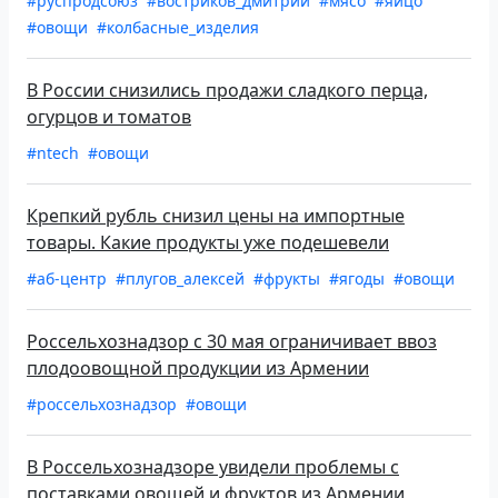
#руспродсоюз
#востриков_дмитрий
#мясо
#яйцо
#овощи
#колбасные_изделия
В России снизились продажи сладкого перца,
огурцов и томатов
#ntech
#овощи
Крепкий рубль снизил цены на импортные
товары. Какие продукты уже подешевели
#аб-центр
#плугов_алексей
#фрукты
#ягоды
#овощи
Россельхознадзор с 30 мая ограничивает ввоз
плодоовощной продукции из Армении
#россельхознадзор
#овощи
В Россельхознадзоре увидели проблемы с
поставками овощей и фруктов из Армении