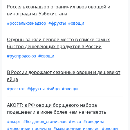
Россельхознадзор ограничил ввоз овощей и
винограда из Узбекистана
#россельхознадзор
#фрукты
#овощи
Огурцы заняли первое место в списке самых
быстро дешевеющих продуктов в России
#руспродсоюз
#овощи
В России дорожают сезонные овощи и дешевеют
яйца
#росстат
#фрукты
#яйцо
#овощи
АКОРТ: в РФ овощи борщевого набора
подешевели в июне более чем на четверть
#акорт
#богданов_станислав
#мясо
#говядина
#молочные_продукты
#макаронные_изделия
#овощи