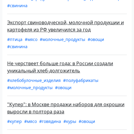
#свинина
Экспорт свиноводческой, молочной продукции и
картофеля из РФ увеличился за год
#птица
#мясо
#молочные_продукты
#овощи
#свинина
Не черствеет больше года: в России создали
уникальный хлеб-долгожитель
#хлебобулочные_изделия
#полуфабрикаты
#молочные_продукты
#овощи
"Купер": в Москве продажи наборов для окрошки
выросли в полтора раза
#купер
#мясо
#говядина
#куры
#овощи