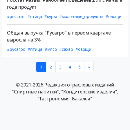
Росстат назвал наиболее подешевевший с начала
года продукт
#росстат
#птица
#куры
#молочные_продукты
#овощи
Общая выручка "Русагро" в первом квартале
выросла на 3%
#русагро
#птица
#мясо
#сахар
#овощи
1
2
3
4
5
»
© 2021-2026 Редакция отраслевых изданий
"Спиртные напитки", "Кондитерские изделия",
"Гастрономия. Бакалея"