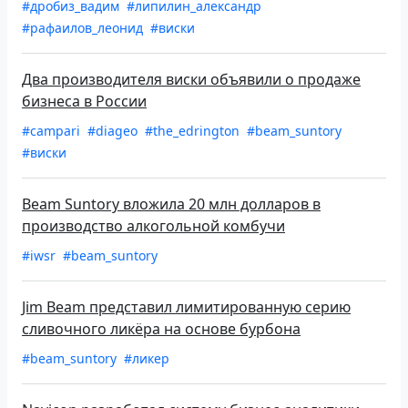
#дробиз_вадим
#липилин_александр
#рафаилов_леонид
#виски
Два производителя виски объявили о продаже
бизнеса в России
#campari
#diageo
#the_edrington
#beam_suntory
#виски
Beam Suntory вложила 20 млн долларов в
производство алкогольной комбучи
#iwsr
#beam_suntory
Jim Beam представил лимитированную серию
сливочного ликёра на основе бурбона
#beam_suntory
#ликер