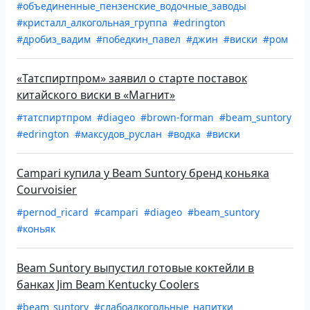
#объединенные_пензенские_водочные_заводы
#кристалл_алкогольная_группа
#edrington
#дробиз_вадим
#победкин_павел
#джин
#виски
#ром
«Татспиртпром» заявил о старте поставок
китайского виски в «Магнит»
#татспиртпром
#diageo
#brown-forman
#beam_suntory
#edrington
#максудов_руслан
#водка
#виски
Campari купила у Beam Suntory бренд коньяка
Courvoisier
#pernod_ricard
#campari
#diageo
#beam_suntory
#коньяк
Beam Suntory выпустил готовые коктейли в
банках Jim Beam Kentucky Coolers
#beam_suntory
#слабоалкогольные_напитки