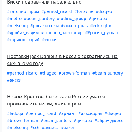
Виски подравняли параллельно
#татспиртпром
#pernod_ricard
#fortwine
#diageo
#metro
#beam_suntory
#luding_group
#цифрра
#nielseniq
#росалкогольтабакконтроль
#edrington
#дробиз_вадим
#ставцев_александр
#брагин_руслан
#карякин_юрий
#виски
Поставки Jack Daniel's в Россию сократились на
46% в 2024 году
#pernod_ricard
#diageo
#brown-forman
#beam_suntory
#виски
Новое. Крепкое. Свое: как в России учатся
производить виски, джин и ром
#ladoga
#pernod_ricard
#ариант
#алковорлд
#diageo
#brown-forman
#beam_suntory
#цифрра
#абрау-дюрсо
#nielseniq
#ссб
#алвиса
#алкон