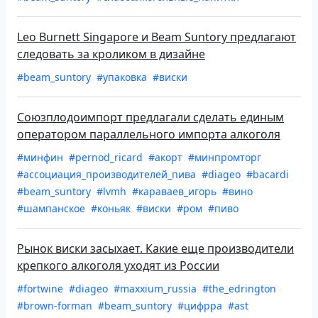
Leo Burnett Singapore и Beam Suntory предлагают
следовать за кроликом в дизайне
#beam_suntory
#упаковка
#виски
Союзплодоимпорт предлагали сделать единым
оператором параллельного импорта алкоголя
#минфин
#pernod_ricard
#акорт
#минпромторг
#ассоциация_производителей_пива
#diageo
#bacardi
#beam_suntory
#lvmh
#караваев_игорь
#вино
#шампанское
#коньяк
#виски
#ром
#пиво
Рынок виски засыхает. Какие еще производители
крепкого алкоголя уходят из России
#fortwine
#diageo
#maxxium_russia
#the_edrington
#brown-forman
#beam_suntory
#цифрра
#ast