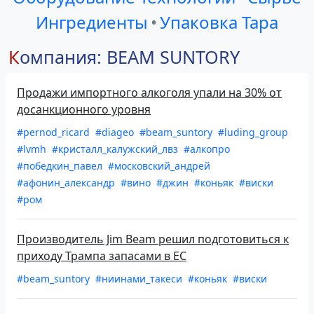
Ингредиенты
•
Упаковка Тара
Компания: BEAM SUNTORY
Продажи импортного алкоголя упали на 30% от
досанкционного уровня
#pernod_ricard
#diageo
#beam_suntory
#luding_group
#lvmh
#кристалл_калужский_лвз
#алкопро
#победкин_павел
#московский_андрей
#афонин_александр
#вино
#джин
#коньяк
#виски
#ром
Производитель Jim Beam решил подготовиться к
приходу Трампа запасами в ЕС
#beam_suntory
#ниинами_такеси
#коньяк
#виски