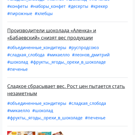
#конфеты
#наборы_конфет
#десерты
#крекер
#пирожные
#хлебцы
Производители шоколада «Аленка» и
«Бабаевский» снизят вес продукции
#объединенные_кондитеры
#руспродсоюз
#сладкая_слобода
#микаелло
#леонов_дмитрий
#шоколад
#фрукты,_ягоды,_орехи_в_шоколаде
#печенье
Сладкое сбрасывает вес. Рост цен пытается стать
незаметным
#объединенные_кондитеры
#сладкая_слобода
#микаелло
#шоколад
#фрукты,_ягоды,_орехи_в_шоколаде
#печенье