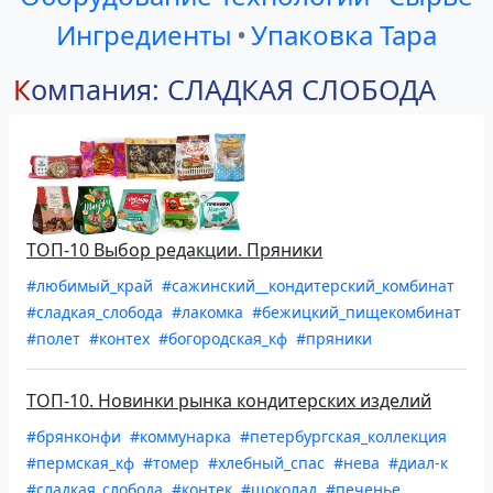
Ингредиенты
•
Упаковка Тара
Компания: СЛАДКАЯ СЛОБОДА
ТОП-10 Выбор редакции. Пряники
#любимый_край
#сажинский__кондитерский_комбинат
#сладкая_слобода
#лакомка
#бежицкий_пищекомбинат
#полет
#контех
#богородская_кф
#пряники
ТОП-10. Новинки рынка кондитерских изделий
#брянконфи
#коммунарка
#петербургская_коллекция
#пермская_кф
#томер
#хлебный_спас
#нева
#диал-к
#сладкая_слобода
#контек
#шоколад
#печенье