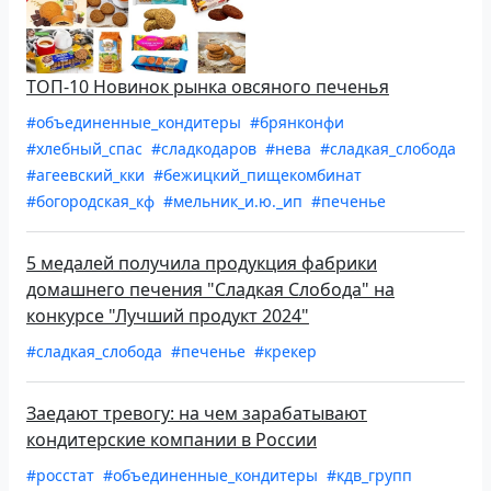
ТОП-10 Новинок рынка овсяного печенья
#объединенные_кондитеры
#брянконфи
#хлебный_спас
#сладкодаров
#нева
#сладкая_слобода
#агеевский_кки
#бежицкий_пищекомбинат
#богородская_кф
#мельник_и.ю._ип
#печенье
5 медалей получила продукция фабрики
домашнего печения "Сладкая Слобода" на
конкурсе "Лучший продукт 2024"
#сладкая_слобода
#печенье
#крекер
Заедают тревогу: на чем зарабатывают
кондитерские компании в России
#росстат
#объединенные_кондитеры
#кдв_групп