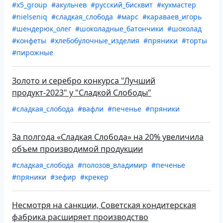
#x5_group
#акульчев
#русский_бисквит
#кухмастер
#nielseniq
#сладкая_слобода
#марс
#караваев_игорь
#шендерюк_олег
#шоколадные_батончики
#шоколад
#конфеты
#хлебобулочные_изделия
#пряники
#торты
#пирожные
Золото и серебро конкурса "Лучший
продукт-2023" у "Сладкой Слободы"
#сладкая_слобода
#вафли
#печенье
#пряники
За полгода «Сладкая Слобода» на 20% увеличила
объем производимой продукции
#сладкая_слобода
#полозов_владимир
#печенье
#пряники
#зефир
#крекер
Несмотря на санкции, Советская кондитерская
фабрика расширяет производство