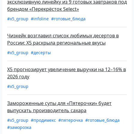
эксклюзивную линейку из 9 готовых завтраков под
брендом «Перекрёсток Select»
#x5_group
#infoline
#готовые_блюда
Чизкейк возглавил список любимых десертов в
России: X5 раскрыла региональные вкусы
#x5_group
#десерты
X5 прогнозирует увеличение выручки на 12–16% в
2026 году
#x5_group
Замороженные супы для «Пятерочки» будет
выпускать производитель сахара
#x5_group
#продимекс
#пятерочка
#готовые_блюда
#заморозка