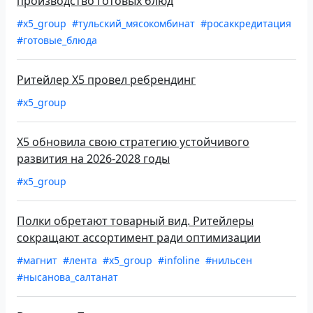
производство готовых блюд
#x5_group
#тульский_мясокомбинат
#росаккредитация
#готовые_блюда
Ритейлер X5 провел ребрендинг
#x5_group
X5 обновила свою стратегию устойчивого
развития на 2026-2028 годы
#x5_group
Полки обретают товарный вид. Ритейлеры
сокращают ассортимент ради оптимизации
#магнит
#лента
#x5_group
#infoline
#нильсен
#нысанова_салтанат