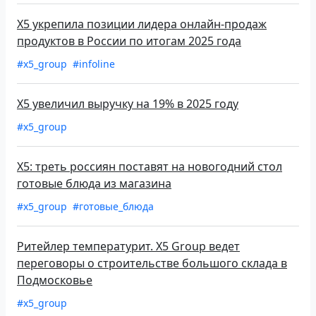
X5 укрепила позиции лидера онлайн-продаж
продуктов в России по итогам 2025 года
#x5_group
#infoline
X5 увеличил выручку на 19% в 2025 году
#x5_group
X5: треть россиян поставят на новогодний стол
готовые блюда из магазина
#x5_group
#готовые_блюда
Ритейлер температурит. X5 Group ведет
переговоры о строительстве большого склада в
Подмосковье
#x5_group