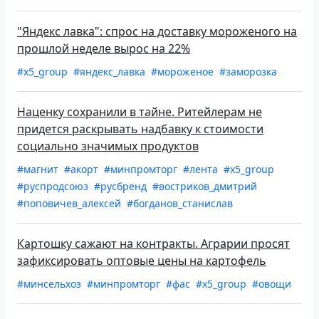
"Яндекс лавка": спрос на доставку мороженого на
прошлой неделе вырос на 22%
#x5_group
#яндекс_лавка
#мороженое
#заморозка
Наценку сохранили в тайне. Ритейлерам не
придется раскрывать надбавку к стоимости
социально значимых продуктов
#магнит
#акорт
#минпромторг
#лента
#x5_group
#руспродсоюз
#русбренд
#востриков_дмитрий
#поповичев_алексей
#богданов_станислав
Картошку сажают на контракты. Аграрии просят
зафиксировать оптовые цены на картофель
#минсельхоз
#минпромторг
#фас
#x5_group
#овощи