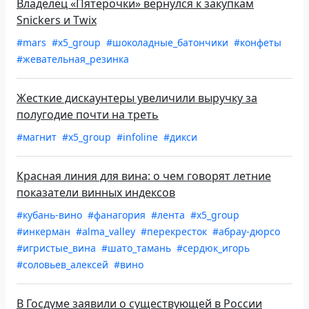
Владелец «Пятерочки» вернулся к закупкам
Snickers и Twix
#mars
#x5_group
#шоколадные_батончики
#конфеты
#жевательная_резинка
Жесткие дискаунтеры увеличили выручку за
полугодие почти на треть
#магнит
#x5_group
#infoline
#дикси
Красная линия для вина: о чем говорят летние
показатели винных индексов
#кубань-вино
#фанагория
#лента
#x5_group
#инкерман
#alma_valley
#перекресток
#абрау-дюрсо
#игристые_вина
#шато_тамань
#сердюк_игорь
#соловьев_алексей
#вино
В Госдуме заявили о существующей в России