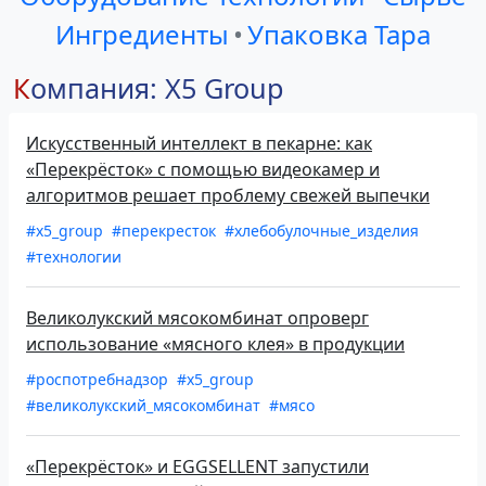
Ингредиенты
•
Упаковка Тара
Компания: X5 Group
Искусственный интеллект в пекарне: как
«Перекрёсток» с помощью видеокамер и
алгоритмов решает проблему свежей выпечки
#x5_group
#перекресток
#хлебобулочные_изделия
#технологии
Великолукский мясокомбинат опроверг
использование «мясного клея» в продукции
#роспотребнадзор
#x5_group
#великолукский_мясокомбинат
#мясо
«Перекрёсток» и EGGSELLENT запустили