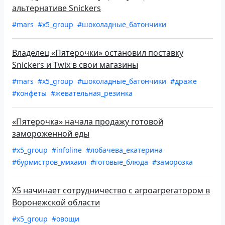
альтернативе Snickers
#mars
#x5_group
#шоколадные_батончики
Владелец «Пятерочки» остановил поставку
Snickers и Twix в свои магазины
#mars
#x5_group
#шоколадные_батончики
#драже
#конфеты
#жевательная_резинка
«Пятерочка» начала продажу готовой
замороженной еды
#x5_group
#infoline
#лобачева_екатерина
#бурмистров_михаил
#готовые_блюда
#заморозка
X5 начинает сотрудничество с агроагрегатором в
Воронежской области
#x5_group
#овощи