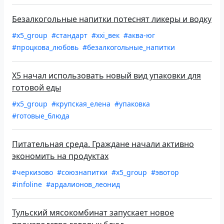
Безалкогольные напитки потеснят ликеры и водку
#x5_group
#стандарт
#xxi_век
#аква-юг
#процкова_любовь
#безалкогольные_напитки
X5 начал использовать новый вид упаковки для
готовой еды
#x5_group
#крупская_елена
#упаковка
#готовые_блюда
Питательная среда. Граждане начали активно
экономить на продуктах
#черкизово
#союзнапитки
#x5_group
#эвотор
#infoline
#ардалионов_леонид
Тульский мясокомбинат запускает новое