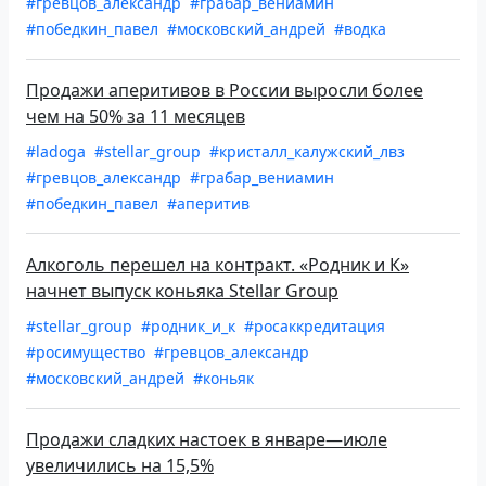
#гревцов_александр
#грабар_вениамин
#победкин_павел
#московский_андрей
#водка
Продажи аперитивов в России выросли более
чем на 50% за 11 месяцев
#ladoga
#stellar_group
#кристалл_калужский_лвз
#гревцов_александр
#грабар_вениамин
#победкин_павел
#аперитив
Алкоголь перешел на контракт. «Родник и К»
начнет выпуск коньяка Stellar Group
#stellar_group
#родник_и_к
#росаккредитация
#росимущество
#гревцов_александр
#московский_андрей
#коньяк
Продажи сладких настоек в январе—июле
увеличились на 15,5%