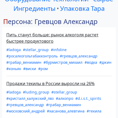
Ингредиенты
•
Упаковка Тара
Персона: Гревцов Александр
Пить станут больше: рынок алкоголя растет
быстрее продуктового
#ladoga
#stellar_group
#infoline
#росалкогольтабакконтроль
#гревцов_александр
#грабар_вениамин
#бурмистров_михаил
#водка
#джин
#коньяк
#виски
#ром
Продажи текилы в России выросли на 26%
#ladoga
#luding_group
#stellar_group
#кристалл_калужский_лвз
#алкопро
#d.i.s.t._spirits
#гревцов_александр
#грабар_вениамин
#московский_андрей
#хасанова_алевтина
#текила