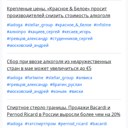
Крепленые цены. «Красное & Белое» просит
производителей снизить стоимость алкоголя
#ladoga
#stellar_group
#красное_&_белое
#infoline
#алкопро
#кациев_сергей
#кесаев_игорь
#гревцов_александр
#студенников_сергей
#московский_андрей
Сбор при ввозе алкоголя из недружественных
стран в мае может увеличиться до €5
#ladoga
#fortwine
#stellar_group
#алвиса
#гревцов_александр
#брагин_руслан
#московский_андрей
#коньяк
#виски
Спиртное стерло границы. Продажи Bacardi и
Pernod Ricard в России выросли более чем на 20%
#ladoga
#татспиртпром
#pernod_ricard
#bacardi