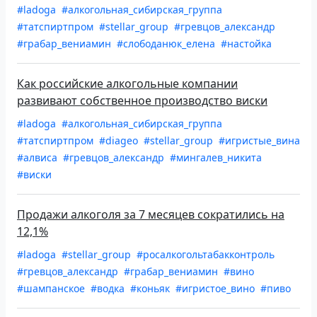
#ladoga
#алкогольная_сибирская_группа
#татспиртпром
#stellar_group
#гревцов_александр
#грабар_вениамин
#слободанюк_елена
#настойка
Как российские алкогольные компании
развивают собственное производство виски
#ladoga
#алкогольная_сибирская_группа
#татспиртпром
#diageo
#stellar_group
#игристые_вина
#алвиса
#гревцов_александр
#мингалев_никита
#виски
Продажи алкоголя за 7 месяцев сократились на
12,1%
#ladoga
#stellar_group
#росалкогольтабакконтроль
#гревцов_александр
#грабар_вениамин
#вино
#шампанское
#водка
#коньяк
#игристое_вино
#пиво