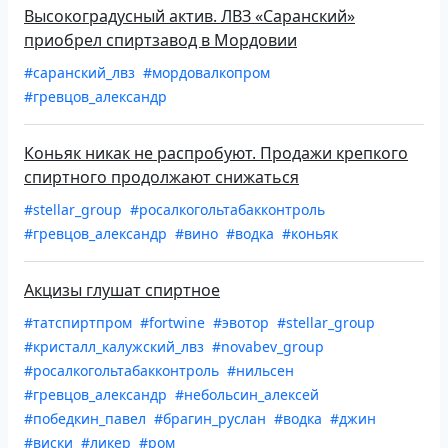
Высокоградусный актив. ЛВЗ «Саранский»
приобрел спиртзавод в Мордовии
#саранский_лвз
#мордовалкопром
#гревцов_александр
Коньяк никак не распробуют. Продажи крепкого
спиртного продолжают снижаться
#stellar_group
#росалкогольтабакконтроль
#гревцов_александр
#вино
#водка
#коньяк
Акцизы глушат спиртное
#татспиртпром
#fortwine
#эвотор
#stellar_group
#кристалл_калужский_лвз
#novabev_group
#росалкогольтабакконтроль
#нильсен
#гревцов_александр
#небольсин_алексей
#победкин_павел
#брагин_руслан
#водка
#джин
#виски
#ликер
#ром