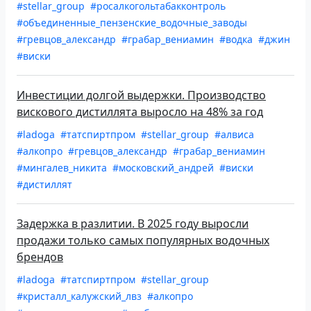
#stellar_group
#росалкогольтабакконтроль
#объединенные_пензенские_водочные_заводы
#гревцов_александр
#грабар_вениамин
#водка
#джин
#виски
Инвестиции долгой выдержки. Производство
вискового дистиллята выросло на 48% за год
#ladoga
#татспиртпром
#stellar_group
#алвиса
#алкопро
#гревцов_александр
#грабар_вениамин
#мингалев_никита
#московский_андрей
#виски
#дистиллят
Задержка в разлитии. В 2025 году выросли
продажи только самых популярных водочных
брендов
#ladoga
#татспиртпром
#stellar_group
#кристалл_калужский_лвз
#алкопро