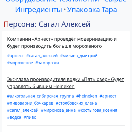
Ингредиенты
•
Упаковка Тара
Персона: Сагал Алексей
Компании «Арнест» проведёт модернизацию и
будет производить больше мороженого
#арнест
#сагал_алексей
#миляев_дмитрий
#мороженое
#заморозка
Экс-глава производителя водки «Пять озер» будет
управлять бывшим Heineken
#алкогольная_сибирская_группа
#heineken
#арнест
#пивоварни_бочкарев
#столбовских_елена
#сагал_алексей
#миронова_анна
#костыгова_ксения
#водка
#пиво