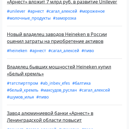
«Арнест» вложит 7 млрд руб. в развитие Unilever
#unilever
#арнест
#сагал_алексей
#мороженое
#молочные_продукты
#заморозка
Новый владелец заводов Heineken в России
оценил затраты на приобретение активов
#heineken
#арнест
#сагал_алексей
#пиво
Владелец бывших мощностей Heineken купил
«Белый кремль»
#татспиртпром
#ab_inbev_efes
#балтика
#белый_кремль
#максудов_руслан
#сагал_алексей
#шумов_илья
#пиво
Завод алюминиевой банки «Арнест» в
Ленинградской области повысит