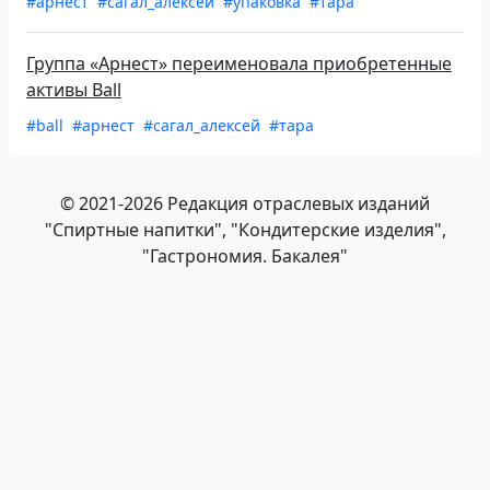
#арнест
#сагал_алексей
#упаковка
#тара
Группа «Арнест» переименовала приобретенные
активы Ball
#ball
#арнест
#сагал_алексей
#тара
© 2021-2026 Редакция отраслевых изданий
"Спиртные напитки", "Кондитерские изделия",
"Гастрономия. Бакалея"