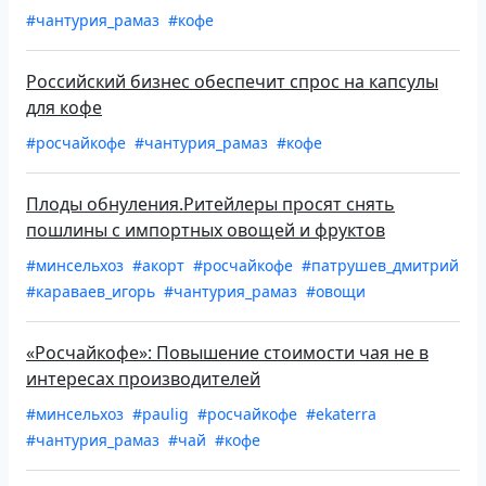
#чантурия_рамаз
#кофе
Российский бизнес обеспечит спрос на капсулы
для кофе
#росчайкофе
#чантурия_рамаз
#кофе
Плоды обнуления.Ритейлеры просят снять
пошлины с импортных овощей и фруктов
#минсельхоз
#акорт
#росчайкофе
#патрушев_дмитрий
#караваев_игорь
#чантурия_рамаз
#овощи
«Росчайкофе»: Повышение стоимости чая не в
интересах производителей
#минсельхоз
#paulig
#росчайкофе
#ekaterra
#чантурия_рамаз
#чай
#кофе