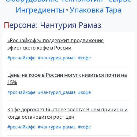
Ингредиенты
•
Упаковка Тара
Персона: Чантурия Рамаз
«Росчайкофе» поддержит продвижение
эфиопского кофе в России
#росчайкофе
#чантурия_рамаз
#кофе
Цены на кофе в России могут снизиться почти на
15%
#росчайкофе
#чантурия_рамаз
#кофе
Кофе дорожает быстрее золота: В чем причины и
когда остановится рост цен
#росчайкофе
#чантурия_рамаз
#кофе