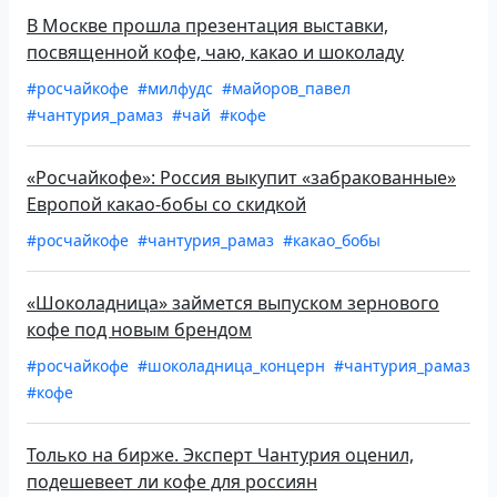
В Москве прошла презентация выставки,
посвященной кофе, чаю, какао и шоколаду
#росчайкофе
#милфудс
#майоров_павел
#чантурия_рамаз
#чай
#кофе
«Росчайкофе»: Россия выкупит «забракованные»
Европой какао-бобы со скидкой
#росчайкофе
#чантурия_рамаз
#какао_бобы
«Шоколадница» займется выпуском зернового
кофе под новым брендом
#росчайкофе
#шоколадница_концерн
#чантурия_рамаз
#кофе
Только на бирже. Эксперт Чантурия оценил,
подешевеет ли кофе для россиян